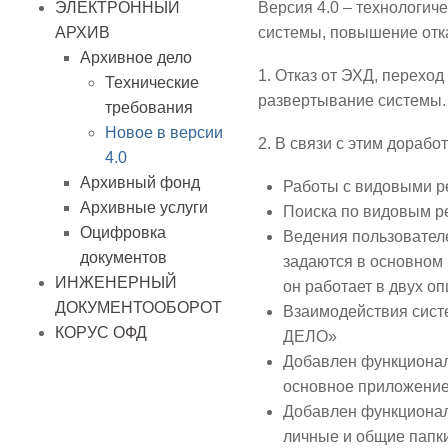
Версия 4.0 – технологич
ЭЛЕКТРОННЫЙ
системы, повышение отк
АРХИВ
Архивное дело
1. Отказ от ЭХД, перехо
Технические
развертывание системы.
требования
Новое в версии
2. В связи с этим дорабо
4.0
Архивный фонд
Работы с видовыми р
Архивные услуги
Поиска по видовым р
Оцифровка
Ведения пользователе
документов
задаются в основном 
ИНЖЕНЕРНЫЙ
он работает в двух оп
ДОКУМЕНТООБОРОТ
Взаимодействия сис
КОРУС ОФД
ДЕЛО»
Добавлен функционал
основное приложени
Добавлен функционал
личные и общие папк