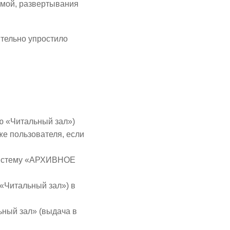
емой, развертывания
ительно упростило
ию «Читальный зал»)
же пользователя, если
систему «АРХИВНОЕ
«Читальный зал») в
ьный зал» (выдача в