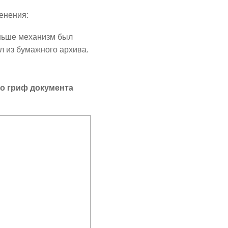
енения:
аньше механизм был
л из бумажного архива.
бо гриф документа