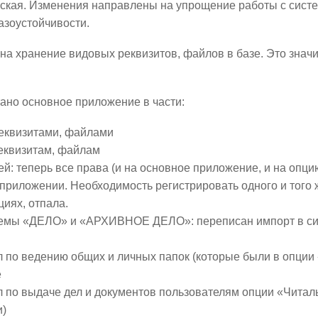
еская. Изменения направлены на упрощение работы с сист
азоустойчивости.
д на хранение видовых реквизитов, файлов в базе. Это знач
тано основное приложение в части:
еквизитами, файлами
еквизитам, файлам
й: теперь все права (и на основное приложение, и на опц
приложении. Необходимость регистрировать одного и того 
циях, отпала.
темы «ДЕЛО» и «АРХИВНОЕ ДЕЛО»: переписан импорт в 
 по ведению общих и личных папок (которые были в опции 
е
 по выдаче дел и документов пользователям опции «Читал
и)